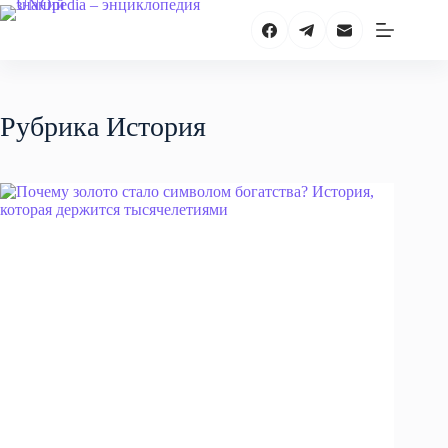
Перейти
к
сути
Рубрика
История