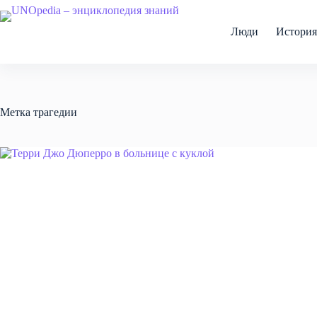
Перейти
к
сути
Люди
История
Метка
трагедии