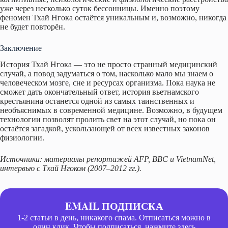
уже через несколько суток бессонницы. Именно поэтому
феномен Тхай Нгока остаётся уникальным и, возможно, никогда
не будет повторён.
Заключение
История Тхай Нгока — это не просто странный медицинский
случай, а повод задуматься о том, насколько мало мы знаем о
человеческом мозге, сне и ресурсах организма. Пока наука не
сможет дать окончательный ответ, история вьетнамского
крестьянина останется одной из самых таинственных и
необъяснимых в современной медицине. Возможно, в будущем
технологии позволят пролить свет на этот случай, но пока он
остаётся загадкой, ускользающей от всех известных законов
физиологии.
Источники: материалы репортажей AFP, BBC и VietnamNet,
интервью с Тхай Нгоком (2007–2012 гг.).
EMAIL ПОДПИСКА
1-2 статьи в день, никакого спама. Отписаться можно в
один клик. Чтобы подписаться, нажмите здесь