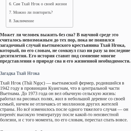
Сам Тхай Нгок о своей жизни
Можно ли повторить?
Заключение
Может ли человек выжить без сна? В научной среде это
считалось невозможным до тех пор, пока не появился
загадочный случай вьетнамского крестьянина Тхай Нгока,
который, по его словам, не сомкнул глаз ни разу за последние
десятилетия. Его история ставит под сомнение многие
представления о природе сна и его жизненной необходимости.
Загадка Тхай Нгока
Тхай Нгок (Thái Ngọc) — вьетнамский фермер, родившийся в
1942 году в провинции Куангнам, что в центральной части
Вьетнама. До 1973 года он вел обычную сельскую жизнь:
работал на рисовых полях, жил в небольшой деревне со своей
семьей, ничем не отличаясь от миллионов других жителей
страны. Но всё изменилось после одного тяжелого случая — он
перенёс высокую температуру после какой-то неизвестной
болезни, и с того момента, по его словам, перестал спать вовсе.