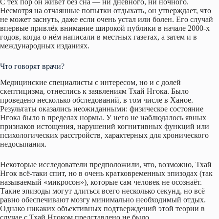
С тех пор он живёт без сна — ни дневного, ни ночного.
Несмотря на отчаянные попытки отдыхать, он утверждает, что
не может заснуть, даже если очень устал или болен. Его случай
впервые привлёк внимание широкой публики в начале 2000-х
годов, когда о нём написали в местных газетах, а затем и в
международных изданиях.
Что говорят врачи?
Медицинские специалисты с интересом, но и с долей
скептицизма, отнеслись к заявлениям Тхай Нгока. Было
проведено несколько обследований, в том числе в Ханое.
Результаты оказались неожиданными: физическое состояние
Нгока было в пределах нормы. У него не наблюдалось явных
признаков истощения, нарушений когнитивных функций или
психологических расстройств, характерных для хронического
недосыпания.
Некоторые исследователи предположили, что, возможно, Тхай
Нгок всё-таки спит, но в очень кратковременных эпизодах (так
называемый «микросон»), которые сам человек не осознаёт.
Такие эпизоды могут длиться всего несколько секунд, но всё
равно обеспечивают мозгу минимально необходимый отдых.
Однако никаких объективных подтверждений этой теории в
случае с Тхай Нгоком представлено не было.