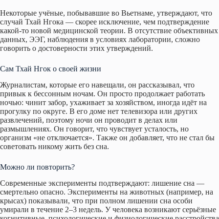
Некоторые учёные, побывавшие во Вьетнаме, утверждают, что
случай Тхай Нгока — скорее исключение, чем подтверждение
какой-то новой медицинской теории. В отсутствие объективных
данных, ЭЭГ, наблюдения в условиях лаборатории, сложно
говорить о достоверности этих утверждений.
Сам Тхай Нгок о своей жизни
Журналистам, которые его навещали, он рассказывал, что
привык к бессонным ночам. Он просто продолжает работать
ночью: чинит забор, ухаживает за хозяйством, иногда идёт на
прогулку по округе. В его доме нет телевизора или других
развлечений, поэтому ночи он проводит в делах или
размышлениях. Он говорит, что чувствует усталость, но
организм «не отключается». Также он добавляет, что не стал бы
советовать никому жить без сна.
Можно ли повторить?
Современные эксперименты подтверждают: лишение сна —
смертельно опасно. Эксперименты на животных (например, на
крысах) показывали, что при полном лишении сна особи
умирали в течение 2–3 недель. У человека возникают серьёзные
когнитивные, психологические и физиологические расстройства