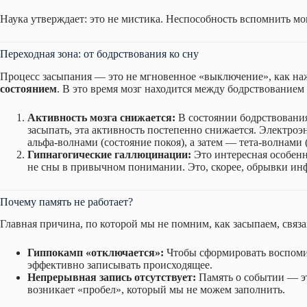
Наука утверждает: это не мистика. Неспособность вспомнить мом
Переходная зона: от бодрствования ко сну
Процесс засыпания — это не мгновенное «выключение», как наж
состоянием
. В это время мозг находится между бодрствованием
Активность мозга снижается:
В состоянии бодрствования
засыпать, эта активность постепенно снижается. Электро
альфа-волнами (состояние покоя), а затем — тета-волнами 
Гипнагогические галлюцинации:
Это интересная особенн
не сны в привычном понимании. Это, скорее, обрывки инф
Почему память не работает?
Главная причина, по которой мы не помним, как засыпаем, связ
Гиппокамп «отключается»:
Чтобы сформировать воспомин
эффективно записывать происходящее.
Непрерывная запись отсутствует:
Память о событии — эт
возникает «пробел», который мы не можем заполнить.